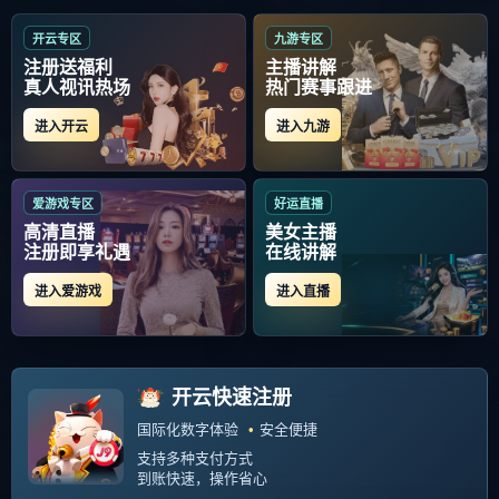
首页
包含"加时末段波特兰开拓者内部沟通葡萄牙体育国际比赛日
远射贴柱"标签的文章
九游体育入口-加时末段波特兰开
拓者内部沟通葡萄牙体育国际比
赛日远射贴柱，多伦多猛龙围绕
竟篮周一301 NBA： 猛
欧篮联单刀错失瞬间刷屏的简单
龙 VS 雄鹿 比赛时间：2018-
介绍
01-02 星期二 8:30 亚洲数
136
2026-04-20
据：0.95 -5.5 0.95 欧洲指
数：1.40 2.94 －－－－－
九游体育官方网站-加时末段波特
赛...
兰开拓者内部沟通葡萄牙体育国
际比赛日远射贴柱，多伦多猛龙
竟篮周一301 NBA： 猛
围绕欧篮联单刀错失瞬间刷屏的
龙 VS 雄鹿 比赛时间：2018-
简单介绍
01-02 星期二 8:30 亚洲数
152
2026-04-08
据：0.95 -5.5 0.95 欧洲指
数：1.40 2.94 －－－－－
赛...