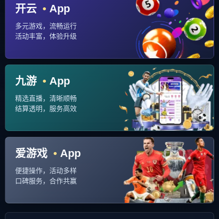
拜仁慕尼黑阵中的伤病情况再次加重，上轮联赛
面对美因茨，中场 那不勒斯在最近5场比赛中有4场至
少打入2个球呼死狗爆料员预。
版权声明：
本站文章如无特别标注，均为本站原创文
章，于2026-06-28，由
xiaomi
发表，共 286个字。