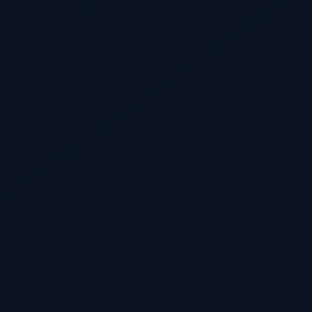
关注我们
联系我们
关于我们
九游体育，作为备受信赖的综合性体育娱乐平台，致力于为全
球用户提供安全、便捷、高效的体育赛事服务。不论是足球、