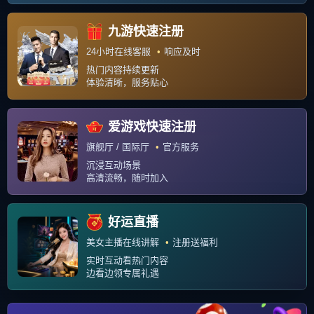
中一记关键球之后，做出的霸气动作，但也 因此招到
两面2.
九游体育
5万的惩罚。
2，湖人队新的当家球星拉塞尔，三分绝杀76
人之后，疯狂庆祝，高呼，“Ice in my veins（我们血
液是冰的，也就是俗称的冷血杀手）。虽然小伙子显
得有些稚嫩，但也不缺些许霸气。
3，穆大叔的摇手指---that you can't do,因为
这是穆大叔的专属动作，全联盟为其一人定的专利。
4，艾伦-艾弗森 聆听欢呼声--- 此处应该有掌
声！
5，加内特——拳卧撑，2012年6月3日凯尔