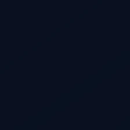
那么莱昂纳德笑起来才是嘲讽对手的有力武
器，原来少帮主也会这一招！！！O(∩_∩)O哈哈~
在大学联赛中，他竟然会嘲讽对手
对手看完之后，内心是崩溃的
看他笑得，不得了！
原来莱昂纳德也有这么可爱的一面！