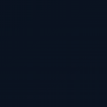
很多免费教程请加微信公众号领取：yule_d1
新浪博客：
https://blog.sina.com.cn/jnfangke
版权声明：
本站文章如无特别标注，均为本站原创文
章，于2026-07-02，由
xiaomi
发表，共 1118个字。
转载请注明出处：
xiaomi，如有疑问，请联系我们
本文地址：
https://www.pv-mobile-
9you.com/2026/07/468/
标签：
风云突变比利亚雷亚尔关键时刻手感冰凉今晚本菲卡状态回暖
迈阿密热火关键时刻回应争议都惊呆了
分享：